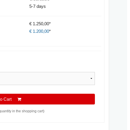
5-7 days
€ 1.250,00*
€
1.200,00
*
 to Cart
quantity in the shopping cart)