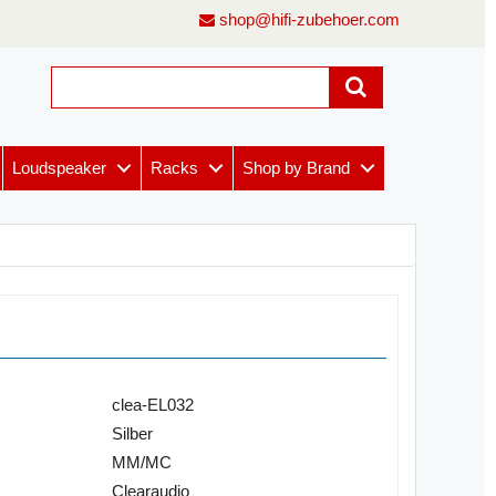
shop@hifi-zubehoer.com
Loudspeaker
Racks
Shop by Brand
clea-EL032
Silber
MM/MC
Clearaudio