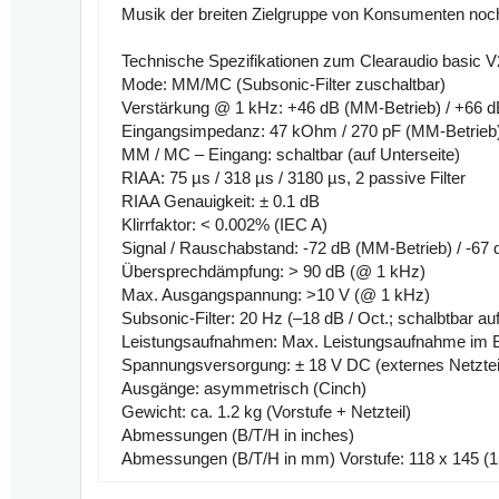
Musik der breiten Zielgruppe von Konsumenten noch
Technische Spezifikationen zum Clearaudio basic V
Mode: MM/MC (Subsonic-Filter zuschaltbar)
Verstärkung @ 1 kHz: +46 dB (MM-Betrieb) / +66 d
Eingangsimpedanz: 47 kOhm / 270 pF (MM-Betrieb)
MM / MC – Eingang: schaltbar (auf Unterseite)
RIAA: 75 µs / 318 µs / 3180 µs, 2 passive Filter
RIAA Genauigkeit: ± 0.1 dB
Klirrfaktor: < 0.002% (IEC A)
Signal / Rauschabstand: -72 dB (MM-Betrieb) / -67
Übersprechdämpfung: > 90 dB (@ 1 kHz)
Max. Ausgangspannung: >10 V (@ 1 kHz)
Subsonic-Filter: 20 Hz (–18 dB / Oct.; schalbtbar auf
Leistungsaufnahmen: Max. Leistungsaufnahme im Be
Spannungsversorgung: ± 18 V DC (externes Netzteil
Ausgänge: asymmetrisch (Cinch)
Gewicht: ca. 1.2 kg (Vorstufe + Netzteil)
Abmessungen (B/T/H in inches)
Abmessungen (B/T/H in mm) Vorstufe: 118 x 145 (15