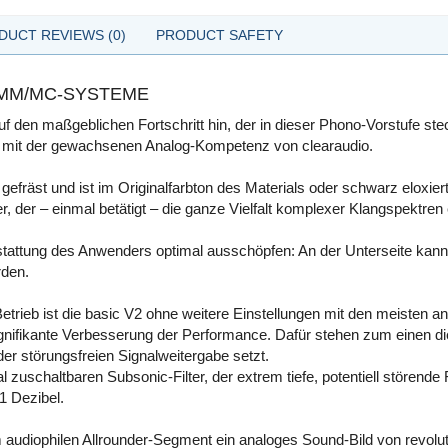
DUCT REVIEWS (0)
PRODUCT SAFETY
MM/MC-SYSTEME
f den maßgeblichen Fortschritt hin, der in dieser Phono-Vorstufe stec
on mit der gewachsenen Analog-Kompetenz von clearaudio.
fräst und ist im Originalfarbton des Materials oder schwarz eloxiert 
r, der – einmal betätigt – die ganze Vielfalt komplexer Klangspektren 
stattung des Anwenders optimal ausschöpfen: An der Unterseite kann 
rden.
rieb ist die basic V2 ohne weitere Einstellungen mit den meisten
 signifikante Verbesserung der Performance. Dafür stehen zum einen 
der störungsfreien Signalweitergabe setzt.
l zuschaltbaren Subsonic-Filter, der extrem tiefe, potentiell stören
1 Dezibel.
audiophilen Allrounder-Segment ein analoges Sound-Bild von revolution