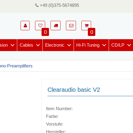
+49 (0)375-5674895
0
0
sion
Cables
Electronic
Hi-Fi Tuning
CD/LP
no-Preamplifiers
Clearaudio basic V2
Item Number:
Farbe:
Vorstufe:
Hersteller: