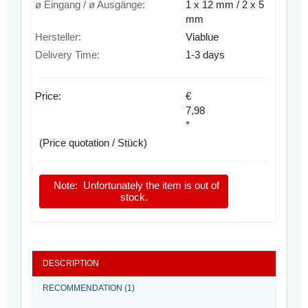
ø Eingang / ø Ausgänge:
1 x 12 mm / 2 x 5
mm
Hersteller:
Viablue
Delivery Time:
1-3 days
Price:
€
7,98
*
(Price quotation / Stück)
Note:
Unfortunately the item is out of
stock.
DESCRIPTION
RECOMMENDATION (1)