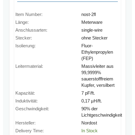
Item Number:
nost-2fl
Länge:
Meterware
Anschlussarten:
single-wire
Stecker:
ohne Stecker
Isolierung:
Fluor-
Ethylenpropylen
(FEP)
Leitermaterial:
Massivleiter aus
99,9999%
sauerstofffreiem
Kupfer, versilbert
Kapazität:
7 pF/ft.
Induktivität:
0,17 µH/ft.
Geschwindigkeit:
90% der
Lichtgeschwindigkeit
Hersteller:
Nordost
Delivery Time:
In Stock