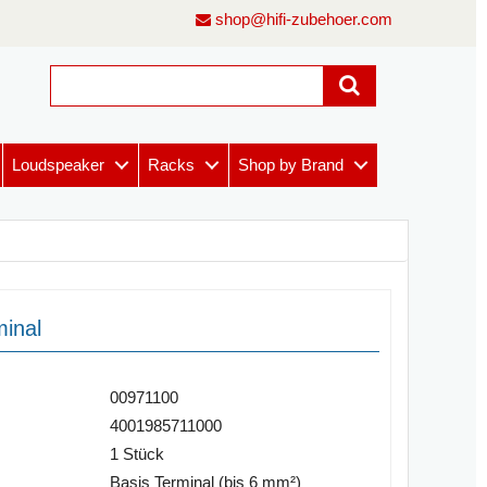
shop@hifi-zubehoer.com
Loudspeaker
Racks
Shop by Brand
minal
00971100
4001985711000
1 Stück
Basis Terminal (bis 6 mm²)