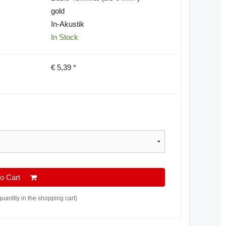
gold
In-Akustik
In Stock
€
5,39
*
 to Cart
quantity in the shopping cart)