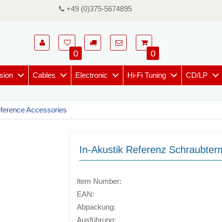
+49 (0)375-5674895
0
0
sion
Cables
Electronic
Hi-Fi Tuning
CD/LP
eference Accessories
In-Akustik Referenz Schraubter
Item Number:
EAN:
Abpackung:
Ausführung: