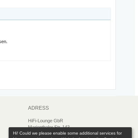
sen.
ADRESS
HiFi-Lounge GbR
Marienthaler Str. 143
Hi! Could we please enable some additional services for
08060 Zwickau