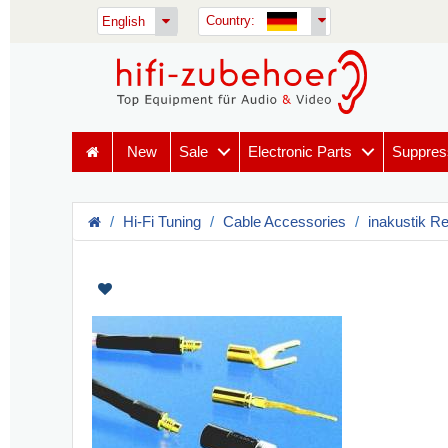
Country:
English
New
Sale
Electronic Parts
Suppres
Hi-Fi Tuning
Cable Accessories
inakustik R