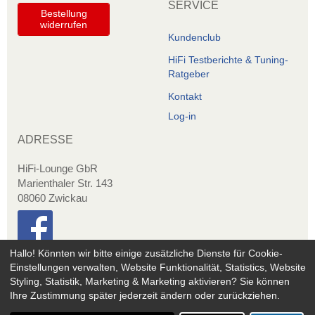
SERVICE
Bestellung
widerrufen
Kundenclub
HiFi Testberichte & Tuning-
Ratgeber
Kontakt
Log-in
ADRESSE
HiFi-Lounge GbR
Marienthaler Str. 143
08060 Zwickau
Hallo! Könnten wir bitte einige zusätzliche Dienste für
Cookie-
Einstellungen verwalten, Website Funktionalität, Statistics, Website
Copyright © 2020 - hifi-zubehoer.shop | *Alle Preis inkl. gesetzlicher
Styling, Statistik, Marketing & Marketing
aktivieren? Sie können
MwSt. zuzügl. Versand
Ihre Zustimmung später jederzeit ändern oder zurückziehen.