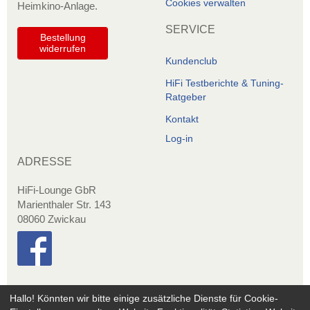
Cookies verwalten
Heimkino-Anlage.
SERVICE
Bestellung
widerrufen
Kundenclub
HiFi Testberichte & Tuning-
Ratgeber
Kontakt
Log-in
ADRESSE
HiFi-Lounge GbR
Marienthaler Str. 143
08060 Zwickau
Hallo! Könnten wir bitte einige zusätzliche Dienste für
Cookie-
Copyright © 2020 - hifi-zubehoer.shop | *Alle Preis inkl. gesetzlicher