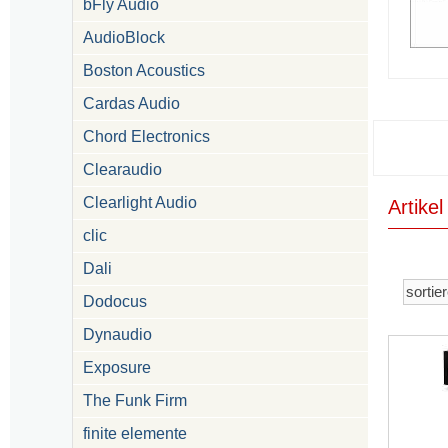
bFly Audio
AudioBlock
Boston Acoustics
Cardas Audio
Chord Electronics
Clearaudio
Clearlight Audio
Artike
clic
Dali
Dodocus
Dynaudio
Exposure
The Funk Firm
finite elemente