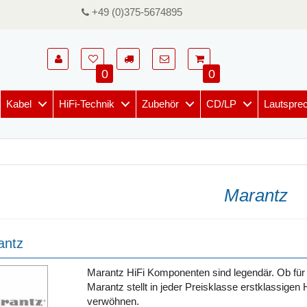
+49 (0)375-5674895
0
0
Kabel
HiFi-Technik
Zubehör
CD/LP
Lautspre
Marantz
antz
Marantz HiFi Komponenten sind legendär. Ob für H
Marantz stellt in jeder Preisklasse erstklassigen
verwöhnen.