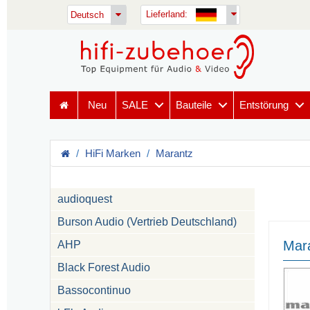
Lieferland:
Deutsch
Neu
SALE
Bauteile
Entstörung
HiFi Marken
Marantz
audioquest
Burson Audio (Vertrieb Deutschland)
Mar
AHP
Black Forest Audio
Bassocontinuo