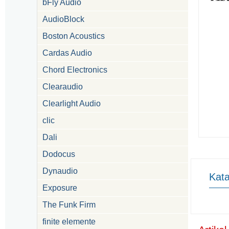
bFly Audio
AudioBlock
Boston Acoustics
Cardas Audio
Chord Electronics
Clearaudio
Clearlight Audio
clic
Dali
Dodocus
Dynaudio
Kata
Exposure
The Funk Firm
finite elemente