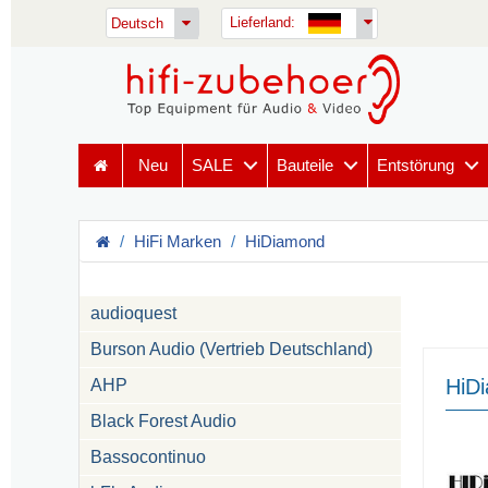
Lieferland:
Deutsch
Neu
SALE
Bauteile
Entstörung
HiFi Marken
HiDiamond
audioquest
Burson Audio (Vertrieb Deutschland)
HiDi
AHP
Black Forest Audio
Bassocontinuo