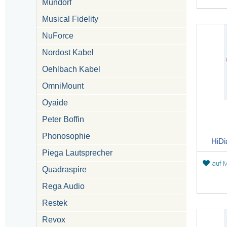
Mundorf
Musical Fidelity
NuForce
Nordost Kabel
Oehlbach Kabel
OmniMount
Oyaide
Peter Boffin
Phonosophie
HiDi
Piega Lautsprecher
auf M
Quadraspire
Rega Audio
Restek
Revox