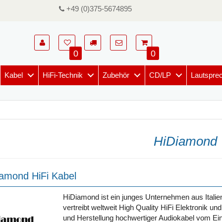
+49 (0)375-5674895
0
0
Kabel
HiFi-Technik
Zubehör
CD/LP
Lautspre
HiDiamond
amond HiFi Kabel
HiDiamond ist ein junges Unternehmen aus Itali
vertreibt weltweit High Quality HiFi Elektronik u
und Herstellung hochwertiger Audiokabel vom Ein