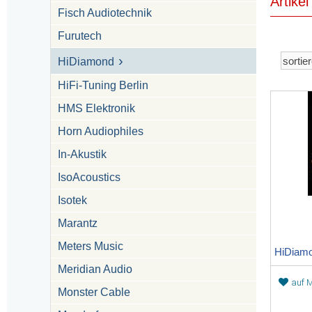
Artike
Fisch Audiotechnik
Furutech
HiDiamond
HiFi-Tuning Berlin
HMS Elektronik
Horn Audiophiles
In-Akustik
IsoAcoustics
Isotek
Marantz
Meters Music
Meridian Audio
auf M
Monster Cable