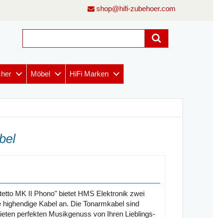
shop@hifi-zubehoer.com
cher
Möbel
HiFi Marken
bel
etto MK II Phono" bietet HMS Elektronik zwei
te highendige Kabel an. Die Tonarmkabel sind
ten perfekten Musikgenuss von Ihren Lieblings-