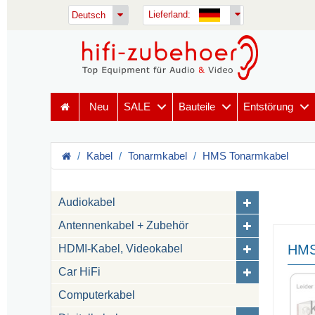
Lieferland:
Deutsch
Neu
SALE
Bauteile
Entstörung
Kabel
Tonarmkabel
HMS Tonarmkabel
Audiokabel
Antennenkabel + Zubehör
HMS
HDMI-Kabel, Videokabel
Car HiFi
Computerkabel