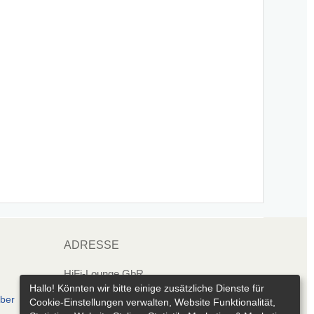
ADRESSE
HiFi-Lounge GbR
Marienthaler Str. 143
Hallo! Könnten wir bitte einige zusätzliche Dienste für
eber
Cookie-Einstellungen verwalten, Website Funktionalität,
08060 Zwickau