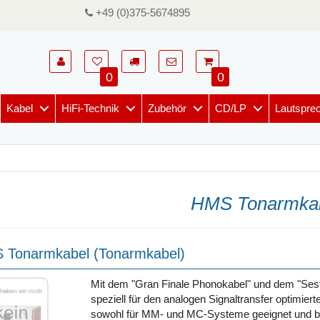
+49 (0)375-5674895
0
0
Kabel
HiFi-Technik
Zubehör
CD/LP
Lautspre
HMS Tonarmka
 Tonarmkabel (Tonarmkabel)
Mit dem "Gran Finale Phonokabel" und dem "Sest
speziell für den analogen Signaltransfer optimier
sowohl für MM- und MC-Systeme geeignet und bie