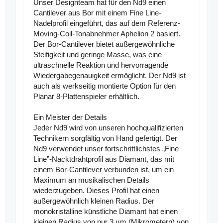
Unser Designteam hat für den Nd9 einen
Cantilever aus Bor mit einem Fine Line-
Nadelprofil eingeführt, das auf dem Referenz-
Moving-Coil-Tonabnehmer Aphelion 2 basiert.
Der Bor-Cantilever bietet außergewöhnliche
Steifigkeit und geringe Masse, was eine
ultraschnelle Reaktion und hervorragende
Wiedergabegenauigkeit ermöglicht. Der Nd9 ist
auch als werkseitig montierte Option für den
Planar 8-Plattenspieler erhältlich.
Ein Meister der Details
Jeder Nd9 wird von unseren hochqualifizierten
Technikern sorgfältig von Hand gefertigt. Der
Nd9 verwendet unser fortschrittlichstes „Fine
Line”-Nacktdrahtprofil aus Diamant, das mit
einem Bor-Cantilever verbunden ist, um ein
Maximum an musikalischen Details
wiederzugeben. Dieses Profil hat einen
außergewöhnlich kleinen Radius. Der
monokristalline künstliche Diamant hat einen
kleinen Radius von nur 3 µm (Mikrometern) von