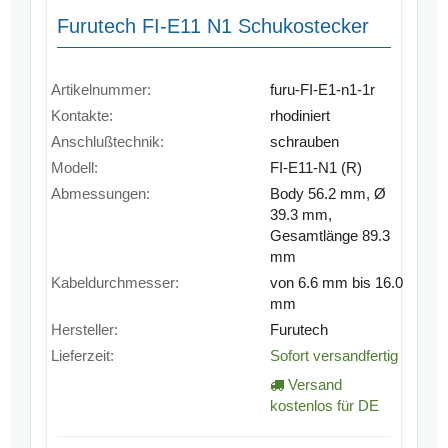
Furutech FI-E11 N1 Schukostecker
Artikelnummer:
furu-FI-E1-n1-1r
Kontakte:
rhodiniert
Anschlußtechnik:
schrauben
Modell:
FI-E11-N1 (R)
Abmessungen:
Body 56.2 mm, Ø
39.3 mm,
Gesamtlänge 89.3
mm
Kabeldurchmesser:
von 6.6 mm bis 16.0
mm
Hersteller:
Furutech
Lieferzeit:
Sofort versandfertig
Versand
kostenlos für DE