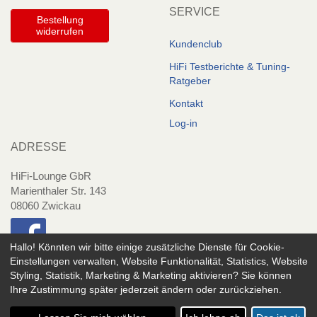
SERVICE
Bestellung
widerrufen
Kundenclub
HiFi Testberichte & Tuning-
Ratgeber
Kontakt
Log-in
ADRESSE
HiFi-Lounge GbR
Marienthaler Str. 143
08060 Zwickau
Hallo! Könnten wir bitte einige zusätzliche Dienste für
Cookie-
Einstellungen verwalten, Website Funktionalität, Statistics, Website
Styling, Statistik, Marketing & Marketing
aktivieren? Sie können
Copyright © 2020 - hifi-zubehoer.shop | *Alle Preis inkl. gesetzlicher MwSt.
Ihre Zustimmung später jederzeit ändern oder zurückziehen.
zuzügl. Versand