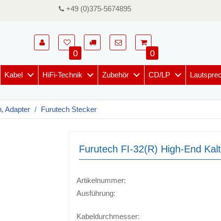
+49 (0)375-5674895
0
0
Kabel
HiFi-Technik
Zubehör
CD/LP
Lautspre
, Adapter
Furutech Stecker
Furutech FI-32(R) High-End Ka
Artikelnummer:
Ausführung:
Kabeldurchmesser: