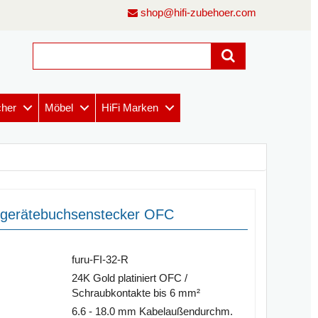
shop@hifi-zubehoer.com
cher
Möbel
HiFi Marken
ltgerätebuchsenstecker OFC
furu-FI-32-R
24K Gold platiniert OFC /
Schraubkontakte bis 6 mm²
6.6 - 18.0 mm Kabelaußendurchm.