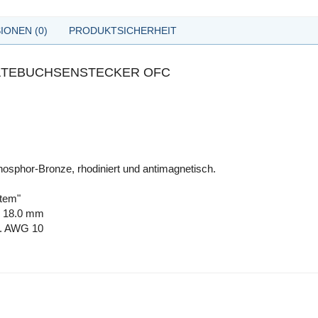
IONEN (0)
PRODUKTSICHERHEIT
RÄTEBUCHSENSTECKER OFC
 Phosphor-Bronze, rhodiniert und antimagnetisch.
stem"
is 18.0 mm
x. AWG 10