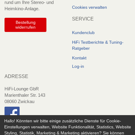
rund um Ihre Stereo- und
Cookies verwalten
Heimkino-Anlage.
SERVICE
Bestellung
widerrufen
Kundenclub
HiFi Testberichte & Tuning-
Ratgeber
Kontakt
Log-in
ADRESSE
HiFi-Lounge GbR
Marienthaler Str. 143
08060 Zwickau
Hallo! Könnten wir bitte einige zusätzliche Dienste für
Cookie-
Einstellungen verwalten, Website Funktionalität, Statistics, Website
Styling, Statistik, Marketing & Marketing
aktivieren? Sie können