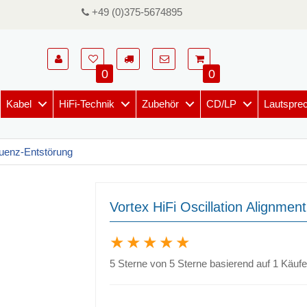
+49 (0)375-5674895
0
0
Kabel
HiFi-Technik
Zubehör
CD/LP
Lautspre
quenz-Entstörung
Vortex HiFi Oscillation Alignmen
5 Sterne von 5 Sterne basierend auf 1 Käuf