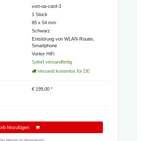
vort-oa-card-3
1 Stück
85 x 54 mm
Schwarz
Entstörung von WLAN-Router,
Smartphone
Vortex HiFi
Sofort versandfertig
Versand kostenlos für DE
€
199,00
*
orb hinzufügen
der Menge im Warenkorb)