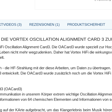
TVIDEOS (3)
REZENSIONEN (1)
PRODUKTSICHERHEIT
 DIE VORTEX OSCILLATION ALIGNMENT CARD 3 
HiFi Oscillation Alignment Card3. Die OACard3 wurde speziell zur 
Leben nicht mehr wegzudenken. Daher hat Vortex HiFi die wirkungsvol
lt.
h - die HF-Strahlung mit der diese Arbeiten, um Daten zu übertragen.
d 3 entwickelt. Die OACard3 wurde zusätzlich noch um die Vortex HiFi
rd3 (OACard3)
llkommunikation in unserem Körper extrem wichtige Oscillation Alignme
nformationen von 64 chemischen Elementen und Informationen von s
ung auf der KArte aufgebracht, um das Klangerlebnis beim Musik hören 