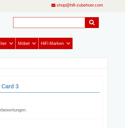
shop@hifi-zubehoer.com
cher
Möbel
HiFi Marken
t Card 3
erbewertungen.