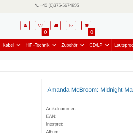
+49 (0)375-5674895
0
0
Kabel
HiFi-Technik
Zubehör
CD/LP
Lautspre
Amanda McBroom: Midnight Ma
Artikelnummer:
EAN:
Interpret:
Album: