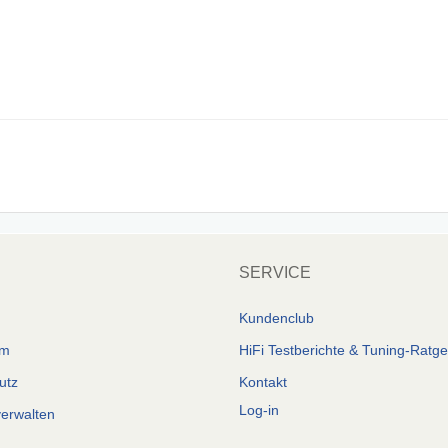
SERVICE
Kundenclub
um
HiFi Testberichte & Tuning-Ratg
utz
Kontakt
Log-in
verwalten