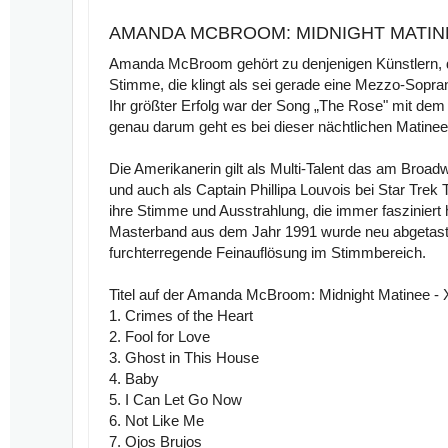
AMANDA MCBROOM: MIDNIGHT MATINE
Amanda McBroom gehört zu denjenigen Künstlern, die
Stimme, die klingt als sei gerade eine Mezzo-Soprani
Ihr größter Erfolg war der Song „The Rose" mit dem 
genau darum geht es bei dieser nächtlichen Matinee
Die Amerikanerin gilt als Multi-Talent das am Broa
und auch als Captain Phillipa Louvois bei Star Trek
ihre Stimme und Ausstrahlung, die immer faszinier
Masterband aus dem Jahr 1991 wurde neu abgetast
furchterregende Feinauflösung im Stimmbereich.
Titel auf der Amanda McBroom: Midnight Matinee 
1. Crimes of the Heart
2. Fool for Love
3. Ghost in This House
4. Baby
5. I Can Let Go Now
6. Not Like Me
7. Ojos Brujos