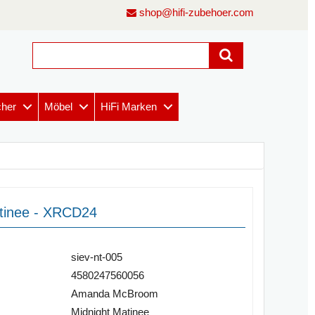
shop@hifi-zubehoer.com
cher
Möbel
HiFi Marken
tinee - XRCD24
siev-nt-005
4580247560056
Amanda McBroom
Midnight Matinee