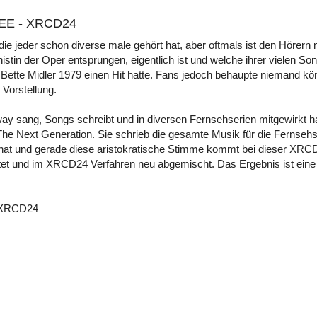
E - XRCD24
 jeder schon diverse male gehört hat, aber oftmals ist den Hörern 
stin der Oper entsprungen, eigentlich ist und welche ihrer vielen So
Bette Midler 1979 einen Hit hatte. Fans jedoch behaupte niemand könn
 Vorstellung.
dway sang, Songs schreibt und in diversen Fernsehserien mitgewirkt
 The Next Generation. Sie schrieb die gesamte Musik für die Fernsehse
t hat und gerade diese aristokratische Stimme kommt bei dieser XRC
et und im XRCD24 Verfahren neu abgemischt. Das Ergebnis ist ei
- XRCD24