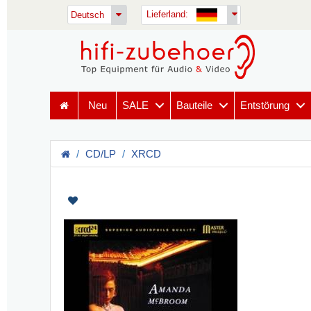
Lieferland:
Deutsch
Neu
SALE
Bauteile
Entstörung
CD/LP
XRCD